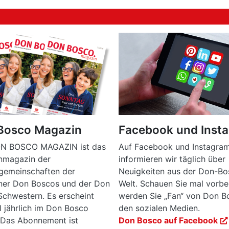
Bosco Magazin
Facebook und Inst
N BOSCO MAGAZIN ist das
Auf Facebook und Instagra
enmagazin der
informieren wir täglich über
gemeinschaften der
Neuigkeiten aus der Don-Bo
aner Don Boscos und der Don
Welt. Schauen Sie mal vorbei
chwestern. Es erscheint
werden Sie „Fan“ von Don B
l jährlich im Don Bosco
den sozialen Medien.
 Das Abonnement ist
Don Bosco auf Facebook