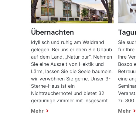
Übernachten
Tagu
Idyllisch und ruhig am Waldrand
Sie su
gelegen. Bei uns erleben Sie Urlaub
für Ihr
auf dem Land, „Natur pur“. Nehmen
Ihre Ve
Sie eine Auszeit von Hektik und
Bosco e
Lärm, lassen Sie die Seele baumeln,
Betreuu
wir verwöhnen Sie gerne. Unser 3-
eine an
Sterne-Haus ist ein
Semina
Nichtraucherhotel und bietet 32
Veranst
geräumige Zimmer mit insgesamt
zu 300 
49 Betten.
Möglich
Mehr
Mehr
Veranst