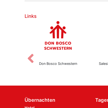
Links
Zurück
 Schwestern
Salesianische Mitarbeiter:innen Don
Boscos
Übernachten
Tage
Hotel