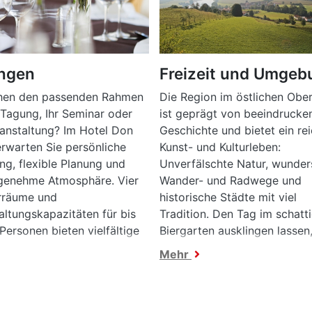
ngen
Freizeit und Umgeb
chen den passenden Rahmen
Die Region im östlichen Obe
e Tagung, Ihr Seminar oder
ist geprägt von beeindrucke
ranstaltung? Im Hotel Don
Geschichte und bietet ein re
rwarten Sie persönliche
Kunst- und Kulturleben:
ng, flexible Planung und
Unverfälschte Natur, wunde
genehme Atmosphäre. Vier
Wander- und Radwege und
rräume und
historische Städte mit viel
altungskapazitäten für bis
Tradition. Den Tag im schatt
Personen bieten vielfältige
Biergarten ausklingen lassen
keiten für erfolgreiche
das macht die Region Inn-Sa
Mehr
altungen.
aus.