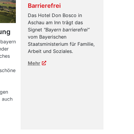
Barrierefrei
Das Hotel Don Bosco in
Aschau am Inn trägt das
Signet
"Bayern barrierefrei“
ung
vom Bayerischen
rbayern
Staatsministerium für Familie,
nder
Arbeit und Soziales.
iches
Mehr
rschöne
igen
, auch
lzach