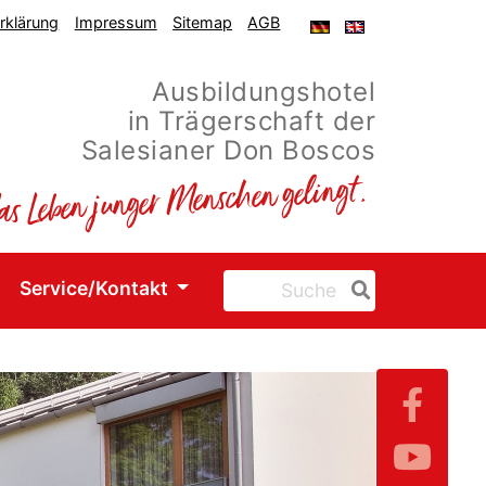
rklärung
Impressum
Sitemap
AGB
ger-
eng-
DE
GB
Ausbildungshotel
in Trägerschaft der
Salesianer Don Boscos
Service/Kontakt