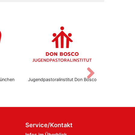
Vor
tut Don Bosco
Don Bosco Stiftungszentrum
Ins
Service/Kontakt
Infos im Überblick