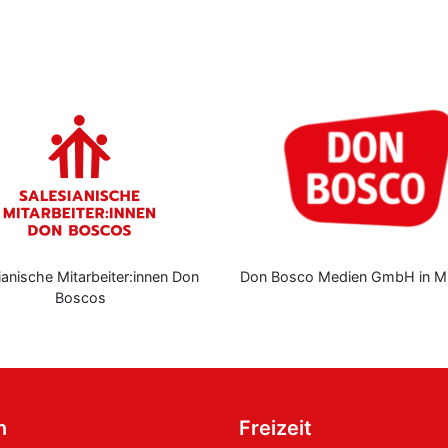
iter:innen Don
Don Bosco Medien GmbH in München
J
n
Freizeit